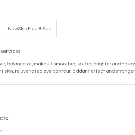
NewSkin Med & Spa
servicio
ur, balances it, makes it smoother, softer, brighter and has a
nt skin, rejuvenated eye contour, oxidant effect and stronger 
cto
a