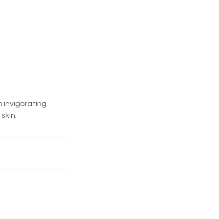
n invigorating
skin.