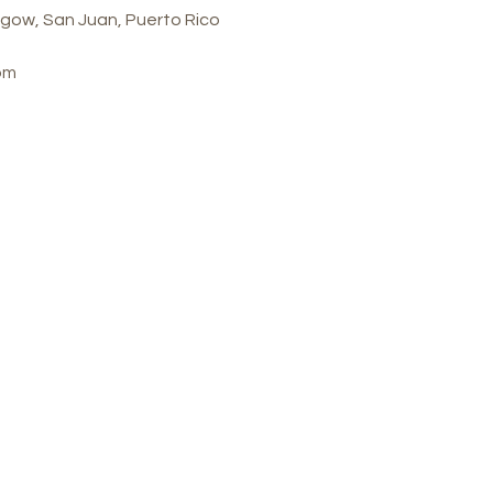
gow, San Juan, Puerto Rico
om
stro Spa
Política
 Calle Glasgow, San
Envíos y
 Puerto Rico, 00921
devoluciones
 a jueves: 8 a. m. a 7 p.
Política de la tienda
Métodos de pago
es: 8:00 a 16:30 horas
Preguntas