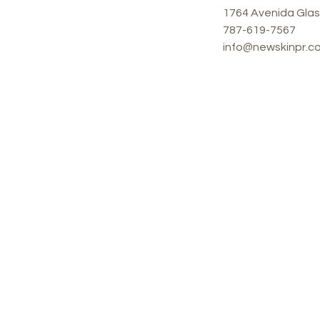
1764 Avenida Glas
787-619-7567
info@newskinpr.c
Tienda
Nue
Todos los
1764
productos
Juan,
Lunes
m.
Viern