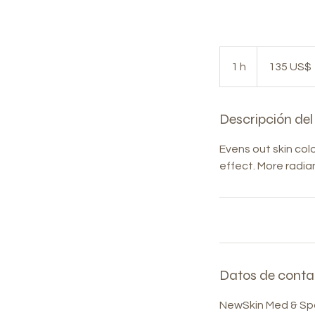
135
dólares
1 h
1
135 US$
estadounidenses
Descripción del 
Evens out skin colo
effect. More radia
Datos de conta
NewSkin Med & Sp