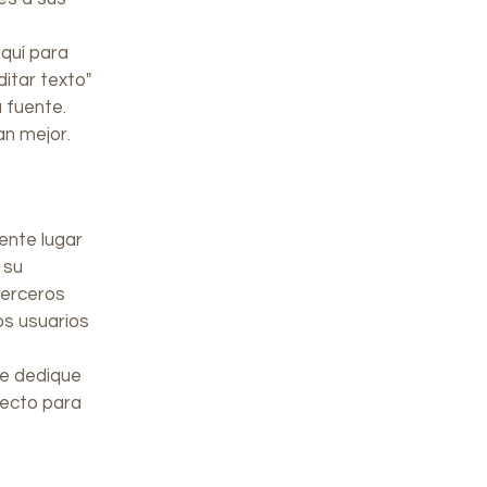
aquí para
ditar texto"
a fuente.
an mejor.
ente lugar
 su
terceros
os usuarios
ue dedique
recto para