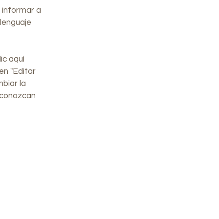
 informar a
 lenguaje
ic aquí
en "Editar
mbiar la
e conozcan