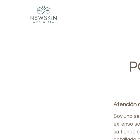
P
Atención a
Soy una sec
extenso so
su tienda s
detallada 