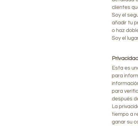
clientes q
Soy el segu
añadir tu p
o haz doble
Soy el luga
Privacidad
Esta es una
para infor
informació
para verif
después d
La privaci
tiempo a re
ganar su co