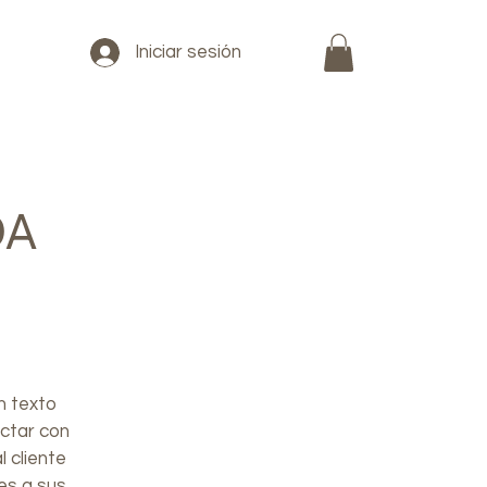
Iniciar sesión
DA
un texto
actar con
l cliente
es a sus