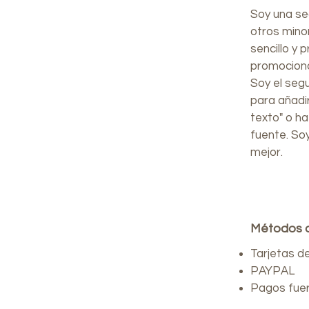
Soy una sec
otros mino
sencillo y 
promocionar
Soy el seg
para añadir
texto" o ha
fuente. Soy
mejor.
Métodos 
Tarjetas d
PAYPAL
Pagos fuer